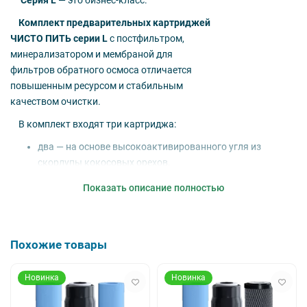
Серия L
— это бизнес-класс.
Комплект предварительных картриджей
ЧИСТО ПИТЬ серии L
с постфильтром,
минерализатором и мембраной для
фильтров обратного осмоса отличается
повышенным ресурсом и стабильным
качеством очистки.
В комплект входят три картриджа:
два — на основе высокоактивированного угля из
скорлупы кокосовых орехов,
один — полипропиленовый с бактериостатическим
Показать описание полностью
эффектом,
один — постфильтр с активированным кокосовым
углём, который придает воде благородный, слегка
сладковатый вкус,
Похожие товары
один — минерализатор, обогащающий воду небольшим
количеством минералов,
Новинка
Новинка
одна — мембрана обратного осмоса 75GPD (284 л/сутки)
с сертификатом NSF.