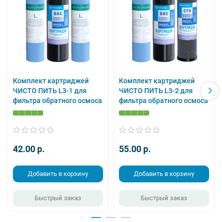
Комплект ЧИСТО ПИТЬ 6-75-L2
— это:
• прозрачная вода без песка,
ржавчины и запаха хлора
• защита мембраны обратного осмоса
• увеличенный ресурс по хлору и
хлорорганическим соединениям
Комплект картриджей
Комплект картриджей
• снижение риска вторичного
ЧИСТО ПИТЬ L3-1 для
ЧИСТО ПИТЬ L3-2 для
микробиологического загрязнения
фильтра обратного осмоса
фильтра обратного осмоса
• улучшение вкуса и запаха воды после
накопительного бака
• природная минерализация
• высокоэффективная очистка воды
42.00 p.
55.00 p.
мембраной обратного осмоса с
сертификатом NSF
Добавить в корзину
Добавить в корзину
Картриджи совместимы с большинством
фильтров обратного осмоса других
Быстрый заказ
Быстрый заказ
производителей.