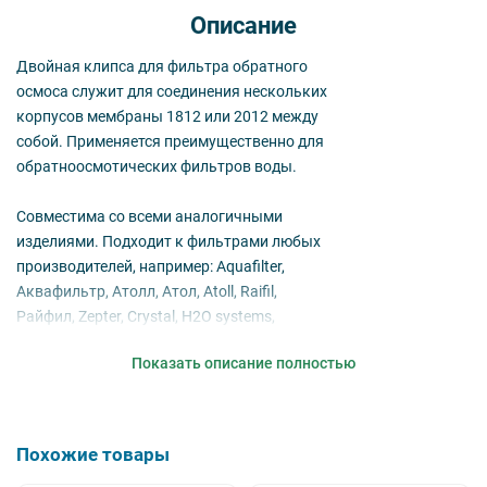
Описание
Двойная клипса для фильтра обратного
осмоса служит для соединения нескольких
корпусов мембраны 1812 или 2012 между
собой. Применяется преимущественно для
обратноосмотических фильтров воды.
Совместима со всеми аналогичными
изделиями. Подходит к фильтрами любых
производителей, например: Aquafilter,
Аквафильтр, Атолл, Атол, Atoll, Raifil,
Райфил, Zepter, Crystal, H2O systems,
Aqualine, Installine, Аквафор, Барьер, Гейзер,
Показать описание полностью
Unicorn, Prio, Экософт, Ecosoft, Наша вода,
Новая вода.
Похожие товары