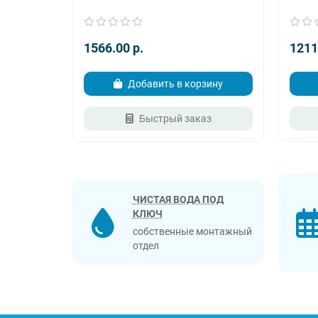
Ресурс, м3 (при жёсткост
Расход соли на регене
1566.00 p.
1211
Расход воды на регенерацию (
Добавить в корзину
Режимы регенер
Быстрый заказ
Длительность регенер
Перепад давления в рабоч
Рабочее давление
Электропитан
ЧИСТАЯ ВОДА ПОД
КЛЮЧ
Температура исходной
собственные монтажный
отдел
Диаметр подключения т
Вес нетто/брутто
Габаритные размеры фильтр