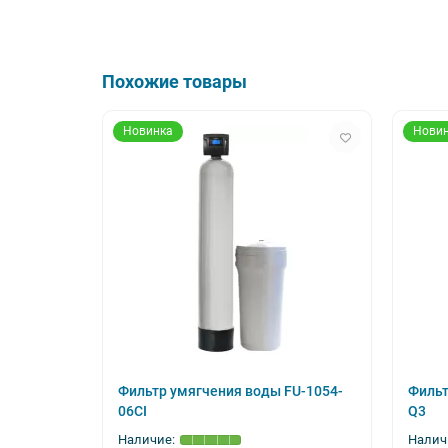
Ионообменная смола удаляет соли жёсткости, обе
Похожие товары
Клапан отслеживает расход воды и запускает рег
Новинка
Нови
• Только засыпка соли
• Минимальное участие пользователя
• Сервис 1 раз в год
Параметр
Производительность рабочая/ма
Объём фильтрующего ма
Фильтр умягчения воды FU-1054-
Фильт
06CI
Q3
Емкость для хранения