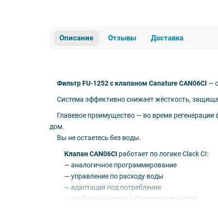
Описание
Отзывы
Доставка
Фильтр FU-1252 с клапаном Canature CAN06CI
— о
Система эффективно снижает жёсткость, защищая с
Главевое преимущество — во время регенерации ф
дом.
Вы не остаетесь без воды.
Клапан CAN06CI
работает по логике Clack CI:
— аналогичное программирование
— управление по расходу воды
— адаптация под потребление
— стабильная работа без вмешательства