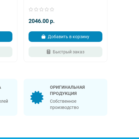
2046.00 p.
1076.00
 отложенная,
Добавить в корзину
Быстрый заказ
 50/60 Гц
А
ОРИГИНАЛЬНАЯ
ПРОДУКЦИЯ
елей
Собственное
производство