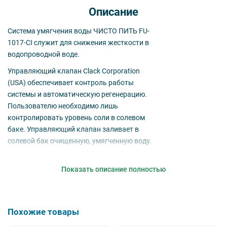
Описание
Система умягчения воды ЧИСТО ПИТЬ FU-
1017-CI служит для снижения жесткости в
водопроводной воде.
Управляющий клапан Clack Corporation
(USA) обеспечивает контроль работы
системы и автоматическую регенерацию.
Пользователю необходимо лишь
контролировать уровень соли в солевом
баке. Управляющий клапан заливает в
солевой бак очищенную, умягченную воду.
Фильтр стабильно работает и хорошо
удаляет жесткость из воды.
Показать описание полностью
Для приготовления питьевой воды
необходимо дополнительно
установить
систему обратного
Похожие товары
осмоса
или
3-ступенчатый фильтр
.