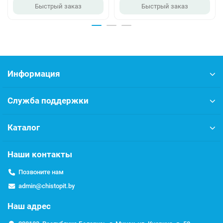
Быстрый заказ
Быстрый заказ
Благодаря использованию автоматического управляющего
клапана фильтр не требует постоянного внимания. Важной
задачей клиента является своевременная засыпка соли.
Уровень соли должен быть выше уровня воды. Это
гарантирует эффективную регенерацию фильтрующего
материала и, соответственно, неизменно высокий ресурс и
Информация
качество воды.
Рекомендуется проводить сервисное обслуживание системы
Служба поддержки
не реже 1 раза в 12 месяцев.
Каталог
Характеристики
Наши контакты
Технические параметры
Позвоните нам
Параметр
Значение
admin@chistopit.by
Производительность
Наш адрес
рабочая/
1,1
максимальная, м3/час