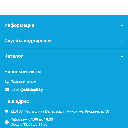
Параметр
Значение
Производительность
1,8/2,2
рабочая/максимальная,
Информация
м3/час
Объём фильтрующего
37
Служба поддержки
материала, л
Емкость для хранения
70
Каталог
соли, л
Наши контакты
Ресурс, м3 (при жёсткости
5,9**
5 мг-экв/л)
Позвоните нам
Расход соли на
3,7 – 5,9
admin@chistopit.by
регенерацию, кг
Наш адрес
Расход воды на
0,37 – 0,6
регенерацию (объём
220103, Республика Беларусь, г. Минск, ул. Кнорина, д. 50
стоков), м3
Работаем с 9:00 до 18:00
Обед с 13.00 до 14.00
по объему, по