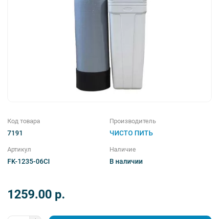
Магистральные фильтры
Комплектующие
Фильтры для душа
Соль таблетированная
Код товара
Производитель
7191
ЧИСТО ПИТЬ
Артикул
Наличие
FK-1235-06CI
В наличии
1259.00 p.