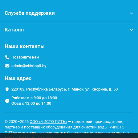
Магистральные фильтры
Комплектующие
Служба поддержки
Фильтры для душа
Соль таблетированная
Каталог
Наши контакты
Позвоните нам
admin@chistopit.by
Наш адрес
220103, Республика Беларусь, г. Минск, ул. Кнорина, д. 50
Работаем с 9:00 до 18:00
Обед с 13.00 до 14.00
© 2020–2026
ООО «ЧИСТО ПИТЬ»
— надежный производитель,
партнер и поставщик оборудования для очистки воды. «ЧИСТО
ПИТЬ» — это ваша уверенность в безопасности и качестве воды в